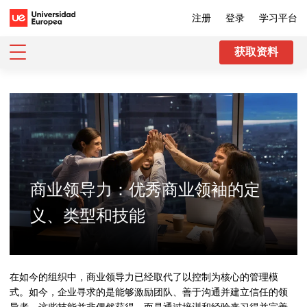
注册
登录
学习平台
获取资料
商业领导力：优秀商业领袖的定
义、类型和技能
在如今的组织中，
商业领导力
已经取代了以控制为核心的管理模
式。如今，企业寻求的是能够激励团队、善于沟通并建立信任的领
导者。这些技能并非偶然获得，而是通过培训和经验来习得并完善