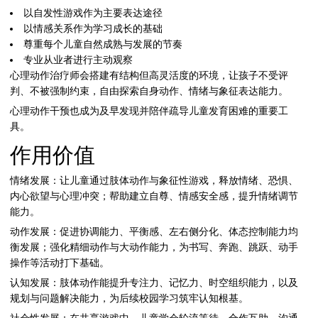
以自发性游戏作为主要表达途径
以情感关系作为学习成长的基础
尊重每个儿童自然成熟与发展的节奏
专业从业者进行主动观察
心理动作治疗师会搭建有结构但高灵活度的环境，让孩子不受评
判、不被强制约束，自由探索自身动作、情绪与象征表达能力。
心理动作干预也成为及早发现并陪伴疏导儿童发育困难的重要工
具。
作用价值
情绪发展：让儿童通过肢体动作与象征性游戏，释放情绪、恐惧、
内心欲望与心理冲突；帮助建立自尊、情感安全感，提升情绪调节
能力。
动作发展：促进协调能力、平衡感、左右侧分化、体态控制能力均
衡发展；强化精细动作与大动作能力，为书写、奔跑、跳跃、动手
操作等活动打下基础。
认知发展：肢体动作能提升专注力、记忆力、时空组织能力，以及
规划与问题解决能力，为后续校园学习筑牢认知根基。
社会性发展：在共享游戏中，儿童学会轮流等待、合作互助、沟通