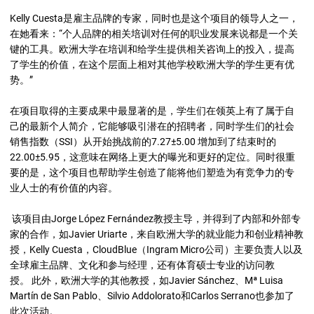
Kelly Cuesta是雇主品牌的专家，同时也是这个项目的领导人之一，
在她看来：“个人品牌的相关培训对任何的职业发展来说都是一个关
键的工具。欧洲大学在培训和给学生提供相关咨询上的投入，提高
了学生的价值，在这个层面上相对其他学校欧洲大学的学生更有优
势。”
在项目取得的主要成果中最显著的是，学生们在领英上有了属于自
己的最新个人简介，它能够吸引潜在的招聘者，同时学生们的社会
销售指数（SSI）从开始挑战前的7.27±5.00 增加到了结束时的
22.00±5.95，这意味在网络上更大的曝光和更好的定位。同时很重
要的是，这个项目也帮助学生创造了能将他们塑造为有竞争力的专
业人士的有价值的内容。
该项目由Jorge López Fernández教授主导，并得到了内部和外部专
家的合作，如Javier Uriarte，来自欧洲大学的就业能力和创业精神教
授，Kelly Cuesta，CloudBlue（Ingram Micro公司）主要负责人以及
全球雇主品牌、文化和参与经理，还有体育硕士专业的访问教
授。 此外，欧洲大学的其他教授，如Javier Sánchez、Mª Luisa
Martín de San Pablo、Silvio Addolorato和Carlos Serrano也参加了
此次活动。