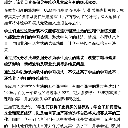
规定，该节日旨在倡导并维护儿童应享有的娱乐权益。
在教育创新的浪潮中，UEM的何塞·阿尔贝托·艾洪·希梅内斯教授，凭
借其关于“决策系统在严肃游戏‘生活’中的应用”的研究，深入阐释了
如何将体验学习模式无缝融入虚拟世界之中。
学生们通过这款游戏不仅能够在追求理想生活的过程中磨练技能，
也能激发他们的学习热情。
游戏中包含的经济、情感、心理状态考
量，与职业和生活方式的选择功能，让学生得以全面模拟人生决
策。
通过层次分析法与数据分析为学生提供的建议，覆盖了精神健康、
经济影响、情绪波动及职业发展等多维度问题。
通过这种以游戏为载体的学习模式，不仅提高了学生的学习效率，
还培养了他们的多维能力。
在应用了这种学习方法的五个课程中，有四个课程的通过率达到了
100%，而另一个课程的通过率为92%。绝大多数学生都成功掌握了
课程内容，并展现出对学习的热情和积极性。
正如该教授所说，“
学生们获得了更真实的世界观，学会了如何管理
企业和家庭经济，以及如何更加严谨地选择自己将来想要从事的工
作。
同时，学生们也意识到生活中有些变化是突如其来且无法预测
的，因此他们开始注重努力保持或提高生活水平，并学会运用数据