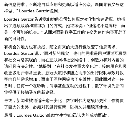
新信息需求，不断地自我应用和更新以适应公众。新闻界有义务这
样做。”
Lourdes Garzón
说到。
Lourdes Garzón
告诉我们她的公司如何应对变化和快速适应。她指
出了必须取消和重组项目的方式。她继续说：“但这绝不是障碍，而
是一个可能的机会。” 从面对面到数字工作的转变为创作内容开辟了
新的可能性。
有机会的地方也有挑战。随之而来的大流行也改变了信息需求。
Lourdes Garzón
说：
“
面对新的现实，他们的需求是用户通过互联网
和社交网络实现的，而在互联网和社交网络中，创造力和对内容的
访问具有决定性。
”
她提到：
“
在社会发生重大变化时，接触用户和吸
收更多用户非常重要。新冠大流行和随之而来的出行限制导致对数
字内容的需求增加，而由于互联网提供了多维性，因此面对这一任
务时，任何一个在聆听，阅读甚至互动的过程中，数字环境为新闻
业提供了接触受众的新途径。
最终，新闻业被迫适应这一变化，数字时代为这项历史性工作提供
了巨大的出路，必须对其进行更新，以持久并继续其使命。
最后，
Lourdes Garzón
鼓励学生“为自己认为的成功而战”。